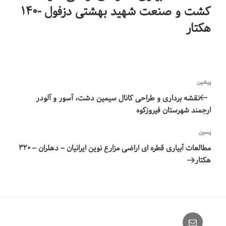
کشت و صنعت شهید بهشتی دزفول -۱۴۰
هکتار
راهبری
نوشته
پیشین
نوشته‌ها
قبلی
نقشه برداری و طراحی کانال سیمین دشت، آسور و آلودر
ارجمند شهرستان فیروزکوه
نوشته‌ٔ
پسین
بعدی
مطالعات آبیاری قطره ای اراضی مزارع نوین ایرانیان – دهلران – ۳۲۰
هکتار
Email